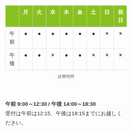
月
火
水
木
金
土
日
祝
日
午
●
●
●
●
●
●
×
×
前
午
●
●
×
●
●
×
×
×
後
診療時間
午前 9:00～12:30 / 午後 14:00～18:30
受付は午前は12:15、午後は18:15までにお越しく
ださい。